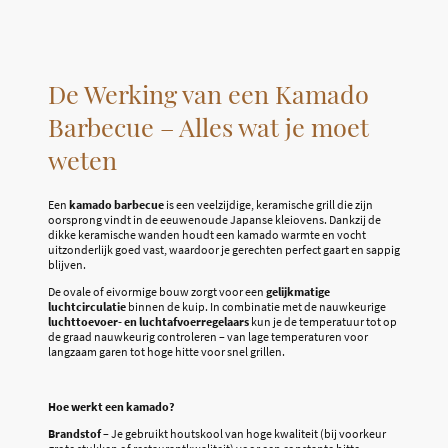
De Werking van een Kamado
Barbecue – Alles wat je moet
weten
Een
kamado barbecue
is een veelzijdige, keramische grill die zijn
oorsprong vindt in de eeuwenoude Japanse kleiovens. Dankzij de
dikke keramische wanden houdt een kamado warmte en vocht
uitzonderlijk goed vast, waardoor je gerechten perfect gaart en sappig
blijven.
De ovale of eivormige bouw zorgt voor een
gelijkmatige
luchtcirculatie
binnen de kuip. In combinatie met de nauwkeurige
luchttoevoer- en luchtafvoerregelaars
kun je de temperatuur tot op
de graad nauwkeurig controleren – van lage temperaturen voor
langzaam garen tot hoge hitte voor snel grillen.
Hoe werkt een kamado?
Brandstof
– Je gebruikt houtskool van hoge kwaliteit (bij voorkeur