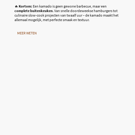
🔥
Kortom:
Een kamado is geen gewone barbecue, maar een
complete buitenkeuken
. Van snelle doordeweekse hamburgers tot
culinaire slow-cook projecten van twaalf uur – de kamado maakt het
allemaal mogelijk, met perfecte smaak en textuur.
MEER WETEN
Het BBQ Huis
KVK:
81621175