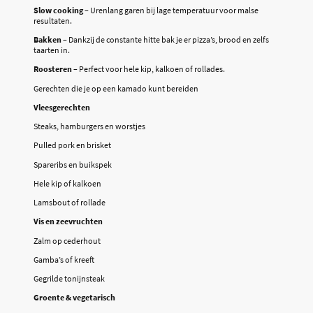
Slow cooking
– Urenlang garen bij lage temperatuur voor malse
resultaten.
Bakken
– Dankzij de constante hitte bak je er pizza’s, brood en zelfs
taarten in.
Roosteren
– Perfect voor hele kip, kalkoen of rollades.
Gerechten die je op een kamado kunt bereiden
Vleesgerechten
Steaks, hamburgers en worstjes
Pulled pork en brisket
Spareribs en buikspek
Hele kip of kalkoen
Lamsbout of rollade
Vis en zeevruchten
Zalm op cederhout
Gamba’s of kreeft
Gegrilde tonijnsteak
Groente & vegetarisch