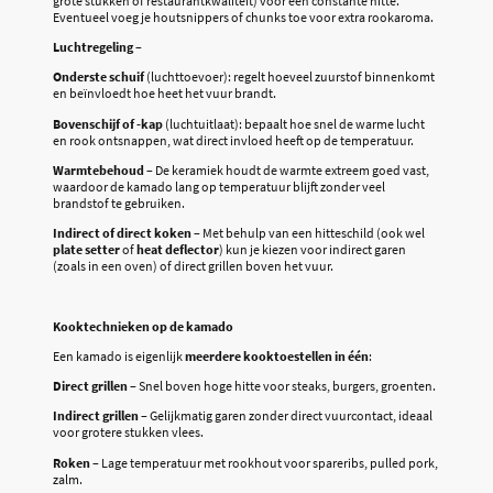
grote stukken of restaurantkwaliteit) voor een constante hitte.
Eventueel voeg je houtsnippers of chunks toe voor extra rookaroma.
Luchtregeling
–
Onderste schuif
(luchttoevoer): regelt hoeveel zuurstof binnenkomt
en beïnvloedt hoe heet het vuur brandt.
Bovenschijf of -kap
(luchtuitlaat): bepaalt hoe snel de warme lucht
en rook ontsnappen, wat direct invloed heeft op de temperatuur.
Warmtebehoud
– De keramiek houdt de warmte extreem goed vast,
waardoor de kamado lang op temperatuur blijft zonder veel
brandstof te gebruiken.
Indirect of direct koken
– Met behulp van een hitteschild (ook wel
plate setter
of
heat deflector
) kun je kiezen voor indirect garen
(zoals in een oven) of direct grillen boven het vuur.
Kooktechnieken op de kamado
Een kamado is eigenlijk
meerdere kooktoestellen in één
:
Direct grillen
– Snel boven hoge hitte voor steaks, burgers, groenten.
Indirect grillen
– Gelijkmatig garen zonder direct vuurcontact, ideaal
voor grotere stukken vlees.
Roken
– Lage temperatuur met rookhout voor spareribs, pulled pork,
zalm.