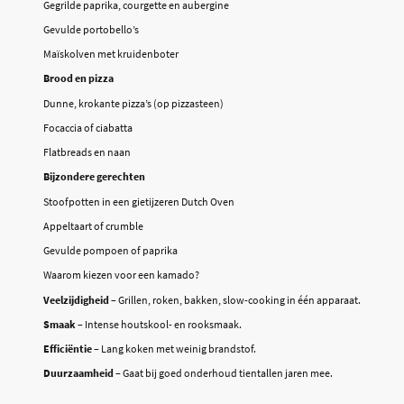
Gegrilde paprika, courgette en aubergine
Gevulde portobello’s
Maïskolven met kruidenboter
Brood en pizza
Dunne, krokante pizza’s (op pizzasteen)
Focaccia of ciabatta
Flatbreads en naan
Bijzondere gerechten
Stoofpotten in een gietijzeren Dutch Oven
Appeltaart of crumble
Gevulde pompoen of paprika
Waarom kiezen voor een kamado?
Veelzijdigheid
– Grillen, roken, bakken, slow-cooking in één apparaat.
Smaak
– Intense houtskool- en rooksmaak.
Efficiëntie
– Lang koken met weinig brandstof.
Duurzaamheid
– Gaat bij goed onderhoud tientallen jaren mee.