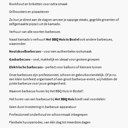
Rookhout en briketten voor extra smaak
Grillroosters en pizzastenen
Zo kun je direct aan de slag en serveer je sappige steaks, gegrilde groenten of
zelfgemaakte pizza’s uit de kamado.
Verhuur van alle soorten barbecues
Naast kamado’s verhuurt
Het BBQ Huis in Boxtel
ook andere barbecues,
waaronder:
Houtskoolbarbecues
– voor een authentieke rooksmaak
Gasbarbecues
– snel, makkelijk en ideaal voor grotere groepen
Elektrische barbecues
– perfect voor balkons of kleinere tuinen
Onze barbecues zijn professioneel, schoon en gebruiksvriendelijk. Of je nu
een klein tuinfeest organiseert of een groot barbecue-event, wij hebben de
juiste barbecue voor jouw gelegenheid.
Waarom barbecue huren bij Het BBQ Huis in Boxtel?
Het huren van een barbecue bij
Het BBQ Huis
biedt veel voordelen:
Geen dure investering in barbecue-apparatuur
Professioneel onderhoud en schoonmaak inbegrepen
Flexibele huurperiodes, van één dag tot meerdere dagen