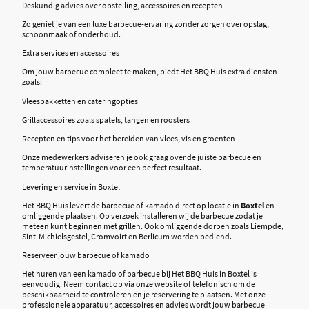
Deskundig advies over opstelling, accessoires en recepten
Zo geniet je van een luxe barbecue-ervaring zonder zorgen over opslag,
schoonmaak of onderhoud.
Extra services en accessoires
Om jouw barbecue compleet te maken, biedt Het BBQ Huis extra diensten
zoals:
Vleespakketten en cateringopties
Grillaccessoires zoals spatels, tangen en roosters
Recepten en tips voor het bereiden van vlees, vis en groenten
Onze medewerkers adviseren je ook graag over de juiste barbecue en
temperatuurinstellingen voor een perfect resultaat.
Levering en service in Boxtel
Het BBQ Huis levert de barbecue of kamado direct op locatie in
Boxtel
en
omliggende plaatsen. Op verzoek installeren wij de barbecue zodat je
meteen kunt beginnen met grillen. Ook omliggende dorpen zoals Liempde,
Sint-Michielsgestel, Cromvoirt en Berlicum worden bediend.
Reserveer jouw barbecue of kamado
Het huren van een kamado of barbecue bij Het BBQ Huis in Boxtel is
eenvoudig. Neem contact op via onze website of telefonisch om de
beschikbaarheid te controleren en je reservering te plaatsen. Met onze
professionele apparatuur, accessoires en advies wordt jouw barbecue