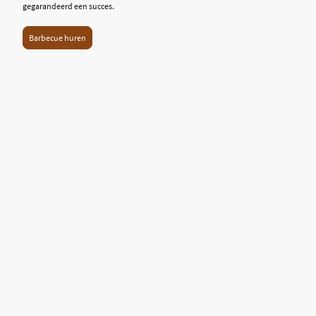
gegarandeerd een succes.
Barbecue huren
Het BBQ Huis
KVK:
81621175
Email: HetBBQhuis@gmail.com