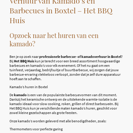
Verhuur van Kamado’s en
Barbecues in Boxtel – Het BBQ
Huis
Opzoek naar het huren van een
kamado?
Ben je op zoek naar
professionele barbecue- of kamadoverhuur in Boxtel
?
Bij
Het BBQ Huis
kun je terecht voor een breed assortiment hoogwaardige
barbecues en kamado’s voor elk evenement. Of het nu gaat om een
tuinfeest, verjaardag, bedrijfsuitje of buurtbarbecue, wij zorgen dat jouw
barbecue-ervaring vlekkeloos verloopt, zonder dat je zelf dure apparatuur
hoeft aan te schaffen.
Kamado’s huren in Boxtel
De
kamado
is een van de populairste barbecuevormen van dit moment.
Dankzij het keramische ontwerp en de uitstekende warmte-isolatie is de
kamado ideaal voor slow cooking, roken, grillen of direct barbecueën. Bij
Het BBQ Huis kun je verschillende maten kamado’s huren, geschikt voor
zowel kleine gezelschappen als grote feesten.
Onze kamado’s worden geleverd met alle benodigdheden, zoals:
Thermometers voor perfecte garing