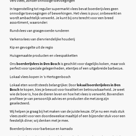
Vers vlees, zonder onnodige toevoegingen
In tegenstelling tot regulier supermarkt vlees bevat boerderijvlees geen
onnodige toevoegingen of bewerkingen. Het vlees is puur, onbewerkt en
wordt ambachtelijk verwerkt. Je kunt bij ons terecht voor een breed
assortiment, waaronder:
Rundvlees van grasgevoerde runderen
Varkensvlees van diervriendelijke houderij
Kip en gevogelte uit de regio
Huisgemaakte producten en vleespakketten
Ons
boerderijvlees in Den Bosch
is geschikt voor dagelijks koken, maar ook
perfect voor speciale gelegenheden, etentjes of een uitgebreide barbecue.
Lokaal vlees kopen in ’s-Hertogenbosch
Lokaal eten wordt steeds belangrijker. Door
lokaal boerderijvlees in Den
Bosch
te kopen, kies je bewust voor kwaliteit en betrouwbaarheid. Je weet
wie de boer is, hoe de dieren leven en hoe het vlees is verwerkt. Bovendien
profiteer je van persoonlijk advies en producten die met zorg zijn
geselecteerd.
Wij helpen je graag bij het maken van de juiste keuze. Of je nu een mals stuk
vlees zoekt voor een doordeweekse maaltijd of een bijzonder stuk voor een
feestelijk diner, wij denken met je mee.
Boerderijvlees voor barbecue en kamado