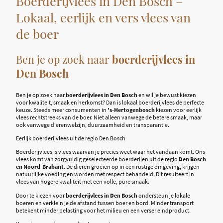
Boerderijvlees in Den Bosch –
Lokaal, eerlijk en vers vlees van
de boer
Ben je op zoek naar
boerderijvlees in
Den Bosch
Ben je op zoek naar
boerderijvlees in Den Bosch
en wil je bewust kiezen
voor kwaliteit, smaak en herkomst? Dan is lokaal boerderijvlees de perfecte
keuze. Steeds meer consumenten in
’s-Hertogenbosch
kiezen voor eerlijk
vlees rechtstreeks van de boer. Niet alleen vanwege de betere smaak, maar
ook vanwege dierenwelzijn, duurzaamheid en transparantie.
Eerlijk boerderijvlees uit de regio Den Bosch
Boerderijvlees is vlees waarvan je precies weet waar het vandaan komt. Ons
vlees komt van zorgvuldig geselecteerde boerderijen uit de regio
Den Bosch
en Noord-Brabant
. De dieren groeien op in een rustige omgeving, krijgen
natuurlijke voeding en worden met respect behandeld. Dit resulteert in
vlees van hogere kwaliteit met een volle, pure smaak.
Door te kiezen voor
boerderijvlees in Den Bosch
ondersteun je lokale
boeren en verklein je de afstand tussen boer en bord. Minder transport
betekent minder belasting voor het milieu en een verser eindproduct.