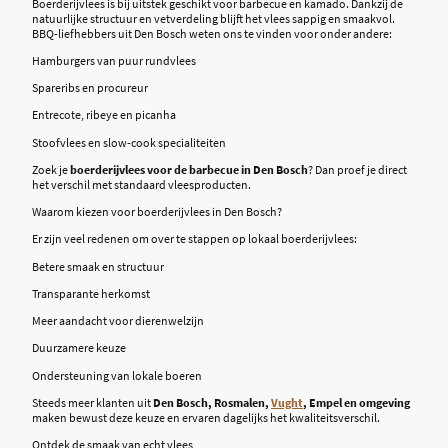
Boerderijvlees is bij uitstek geschikt voor barbecue en kamado. Dankzij de
natuurlijke structuur en vetverdeling blijft het vlees sappig en smaakvol.
BBQ-liefhebbers uit Den Bosch weten ons te vinden voor onder andere:
Hamburgers van puur rundvlees
Spareribs en procureur
Entrecote, ribeye en picanha
Stoofvlees en slow-cook specialiteiten
Zoek je
boerderijvlees voor de barbecue in Den Bosch
? Dan proef je direct
het verschil met standaard vleesproducten.
Waarom kiezen voor boerderijvlees in Den Bosch?
Er zijn veel redenen om over te stappen op lokaal boerderijvlees:
Betere smaak en structuur
Transparante herkomst
Meer aandacht voor dierenwelzijn
Duurzamere keuze
Ondersteuning van lokale boeren
Steeds meer klanten uit
Den Bosch, Rosmalen,
Vught
, Empel en omgeving
maken bewust deze keuze en ervaren dagelijks het kwaliteitsverschil.
Ontdek de smaak van echt vlees