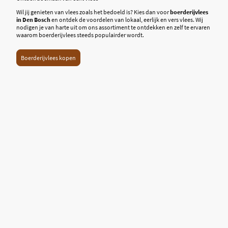
Wil jij genieten van vlees zoals het bedoeld is? Kies dan voor
boerderijvlees
in Den Bosch
en ontdek de voordelen van lokaal, eerlijk en vers vlees. Wij
nodigen je van harte uit om ons assortiment te ontdekken en zelf te ervaren
waarom boerderijvlees steeds populairder wordt.
Boerderijvlees kopen
Het BBQ Huis
KVK:
81621175
Email: HetBBQhuis@gmail.com