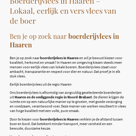
Boerderijvlees in Haaren –
Lokaal, eerlijk en vers vlees van
de boer
Ben je op zoek naar
boerderijvlees in
Haaren
Ben je op zoek naar
boerderijvlees in Haaren
en wil je bewust kiezen voor
kwaliteit, herkomst en smaak? In Haaren en omgeving kiezen steeds meer
mensen voor eerlijk vlees van lokale boeren. Boerderijvlees staat voor
ambacht, transparantie en respect voor dier en natuur. Dat proef je in elk
stuk vlees.
Eerlijk boerderijvlees uit de regio Haaren
Ons boerderijvlees is afkomstig van zorgvuldig geselecteerde boerderijen
uit
Haaren en de omliggende regio in Noord-Brabant
. De dieren krijgen de
ruimte om op een natuurlijke manier op te groeien, met goede verzorging
en voedzaam, verantwoord voer. Deze manier van werken resulteert in vlees
van hoge kwaliteit met een volle, pure smaak.
Door te kiezen voor
boerderijvlees in Haaren
verklein je de afstand tussen
boer en bord. Dat betekent minder transport, meer versheid en een
bewuste, duurzame keuze.