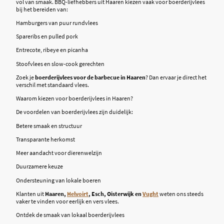
vol van smaak. BBQ-liefhebbers uit Haaren kiezen vaak voor boerderijvlees
bij het bereiden van:
Hamburgers van puur rundvlees
Spareribs en pulled pork
Entrecote, ribeye en picanha
Stoofvlees en slow-cook gerechten
Zoek je
boerderijvlees voor de barbecue in Haaren
? Dan ervaar je direct het
verschil met standaard vlees.
Waarom kiezen voor boerderijvlees in Haaren?
De voordelen van boerderijvlees zijn duidelijk:
Betere smaak en structuur
Transparante herkomst
Meer aandacht voor dierenwelzijn
Duurzamere keuze
Ondersteuning van lokale boeren
Klanten uit
Haaren,
Helvoirt
, Esch, Oisterwijk en
Vught
weten ons steeds
vaker te vinden voor eerlijk en vers vlees.
Ontdek de smaak van lokaal boerderijvlees