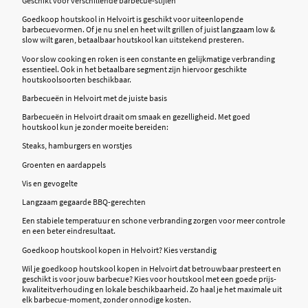
Geschikt voor verschillende barbecue-stijlen
Goedkoop houtskool in Helvoirt is geschikt voor uiteenlopende
barbecuevormen. Of je nu snel en heet wilt grillen of juist langzaam low &
slow wilt garen, betaalbaar houtskool kan uitstekend presteren.
Voor slow cooking en roken is een constante en gelijkmatige verbranding
essentieel. Ook in het betaalbare segment zijn hiervoor geschikte
houtskoolsoorten beschikbaar.
Barbecueën in Helvoirt met de juiste basis
Barbecueën in Helvoirt draait om smaak en gezelligheid. Met goed
houtskool kun je zonder moeite bereiden:
Steaks, hamburgers en worstjes
Groenten en aardappels
Vis en gevogelte
Langzaam gegaarde BBQ-gerechten
Een stabiele temperatuur en schone verbranding zorgen voor meer controle
en een beter eindresultaat.
Goedkoop houtskool kopen in Helvoirt? Kies verstandig
Wil je goedkoop houtskool kopen in Helvoirt dat betrouwbaar presteert en
geschikt is voor jouw barbecue? Kies voor houtskool met een goede prijs-
kwaliteitverhouding en lokale beschikbaarheid. Zo haal je het maximale uit
elk barbecue-moment, zonder onnodige kosten.