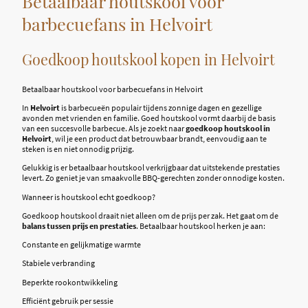
Betaalbaar houtskool voor
barbecuefans in Helvoirt
Goedkoop houtskool kopen in Helvoirt
Betaalbaar houtskool voor barbecuefans in Helvoirt
In
Helvoirt
is barbecueën populair tijdens zonnige dagen en gezellige
avonden met vrienden en familie. Goed houtskool vormt daarbij de basis
van een succesvolle barbecue. Als je zoekt naar
goedkoop houtskool in
Helvoirt
, wil je een product dat betrouwbaar brandt, eenvoudig aan te
steken is en niet onnodig prijzig.
Gelukkig is er betaalbaar houtskool verkrijgbaar dat uitstekende prestaties
levert. Zo geniet je van smaakvolle BBQ-gerechten zonder onnodige kosten.
Wanneer is houtskool echt goedkoop?
Goedkoop houtskool draait niet alleen om de prijs per zak. Het gaat om de
balans tussen prijs en prestaties
. Betaalbaar houtskool herken je aan:
Constante en gelijkmatige warmte
Stabiele verbranding
Beperkte rookontwikkeling
Efficiënt gebruik per sessie