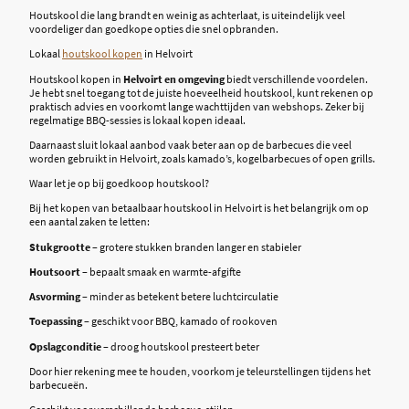
Houtskool die lang brandt en weinig as achterlaat, is uiteindelijk veel
voordeliger dan goedkope opties die snel opbranden.
Lokaal
houtskool kopen
in Helvoirt
Houtskool kopen in
Helvoirt en omgeving
biedt verschillende voordelen.
Je hebt snel toegang tot de juiste hoeveelheid houtskool, kunt rekenen op
praktisch advies en voorkomt lange wachttijden van webshops. Zeker bij
regelmatige BBQ-sessies is lokaal kopen ideaal.
Daarnaast sluit lokaal aanbod vaak beter aan op de barbecues die veel
worden gebruikt in Helvoirt, zoals kamado’s, kogelbarbecues of open grills.
Waar let je op bij goedkoop houtskool?
Bij het kopen van betaalbaar houtskool in Helvoirt is het belangrijk om op
een aantal zaken te letten:
Stukgrootte
– grotere stukken branden langer en stabieler
Houtsoort
– bepaalt smaak en warmte-afgifte
Asvorming
– minder as betekent betere luchtcirculatie
Toepassing
– geschikt voor BBQ, kamado of rookoven
Opslagconditie
– droog houtskool presteert beter
Door hier rekening mee te houden, voorkom je teleurstellingen tijdens het
barbecueën.