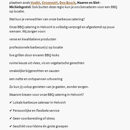
plaatsen zoals
Vught
,
Cromvoirt
,
Den Bosch
, Haaren en Sint-
Michielsgestel
. Ook buiten deze regio kun je ons benaderen voor een BBQ
op locatie.
Wat kun je verwachten van onze barbecue catering?
Onze BBQ catering in Helvoirt is volledig verzorgd en afgestemd op jouw
wensen. Wij zorgen voor:
verse en kwalitatieve producten
professionele barbecue(s) op locatie
live grillen door ervaren BBQ-koks
ruime keuze uit vlees, vis en vegetarische gerechten
smakelijke bijgerechten en sauzen
een nette en ontspannen uitvoering
Zo kun jij volop genieten van je gasten, zonder zorgen.
Waarom kiezen voor onze BBQ catering in Helvoirt?
✔ Lokale barbecue cateraar in Helvoirt
✔ Persoonlijke en flexibele service
✔ Geen voorbereiding of stress
✔ Geschikt voor kleine én grote groepen