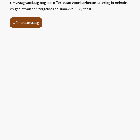
👉
Vraag vandaag nog een offerte aan voor barbecue catering in Helvoirt
en geniet van een zorgeloos en smaakvol BBQ-feest.
Offerte aanvraag
Het BBQ Huis
KVK:
81621175
Email: HetBBQhuis@gmail.com