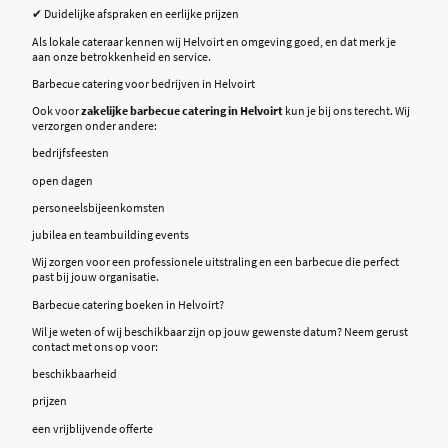
✔ Duidelijke afspraken en eerlijke prijzen
Als lokale cateraar kennen wij Helvoirt en omgeving goed, en dat merk je
aan onze betrokkenheid en service.
Barbecue catering voor bedrijven in Helvoirt
Ook voor
zakelijke barbecue catering in Helvoirt
kun je bij ons terecht. Wij
verzorgen onder andere:
bedrijfsfeesten
open dagen
personeelsbijeenkomsten
jubilea en teambuilding events
Wij zorgen voor een professionele uitstraling en een barbecue die perfect
past bij jouw organisatie.
Barbecue catering boeken in Helvoirt?
Wil je weten of wij beschikbaar zijn op jouw gewenste datum? Neem gerust
contact met ons op voor:
beschikbaarheid
prijzen
een vrijblijvende offerte