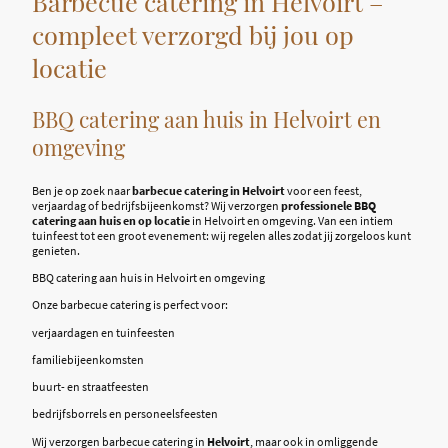
Barbecue catering in Helvoirt –
compleet verzorgd bij jou op
locatie
BBQ catering aan huis in Helvoirt en
omgeving
Ben je op zoek naar
barbecue catering in Helvoirt
voor een feest,
verjaardag of bedrijfsbijeenkomst? Wij verzorgen
professionele BBQ
catering aan huis en op locatie
in Helvoirt en omgeving. Van een intiem
tuinfeest tot een groot evenement: wij regelen alles zodat jij zorgeloos kunt
genieten.
BBQ catering aan huis in Helvoirt en omgeving
Onze barbecue catering is perfect voor:
verjaardagen en tuinfeesten
familiebijeenkomsten
buurt- en straatfeesten
bedrijfsborrels en personeelsfeesten
Wij verzorgen barbecue catering in
Helvoirt
, maar ook in omliggende