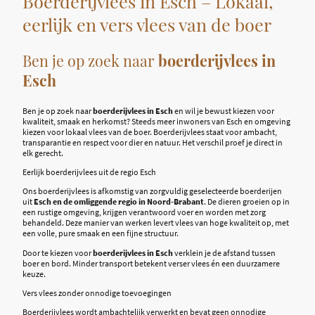
Boerderijvlees in Esch – Lokaal,
eerlijk en vers vlees van de boer
Ben je op zoek naar
boerderijvlees in
Esch
Ben je op zoek naar
boerderijvlees in Esch
en wil je bewust kiezen voor
kwaliteit, smaak en herkomst? Steeds meer inwoners van Esch en omgeving
kiezen voor lokaal vlees van de boer. Boerderijvlees staat voor ambacht,
transparantie en respect voor dier en natuur. Het verschil proef je direct in
elk gerecht.
Eerlijk boerderijvlees uit de regio Esch
Ons boerderijvlees is afkomstig van zorgvuldig geselecteerde boerderijen
uit
Esch en de omliggende regio in Noord-Brabant
. De dieren groeien op in
een rustige omgeving, krijgen verantwoord voer en worden met zorg
behandeld. Deze manier van werken levert vlees van hoge kwaliteit op, met
een volle, pure smaak en een fijne structuur.
Door te kiezen voor
boerderijvlees in Esch
verklein je de afstand tussen
boer en bord. Minder transport betekent verser vlees én een duurzamere
keuze.
Vers vlees zonder onnodige toevoegingen
Boerderijvlees wordt ambachtelijk verwerkt en bevat geen onnodige