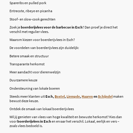
Spareribs en pulled pork
Entrecote, ribeye en picanha
Stoof- en slow-cook gerechten
Zoek je
boerderijvlees voor de barbecue in Esch
? Dan proef je direct het
verschil met regulier vlees.
Waarom kiezen voor boerderijvlees in Esch?
De voordelen van boerderijvlees zijn duidelijk:
Betere smaak en structuur
Transparante herkomst
Meer aandacht voor dierenwelzijn
Duurzamere keuze
Ondersteuning van lokale boeren
Steeds meer klanten uit
Esch,
Boxtel
,
Liempde
,
Haaren
en
Schijndel
maken
bewust deze keuze.
Ontdek de smaak van lokaal boerderijvlees
Wil jij genieten van vlees van hoge kwaliteit en bewuste herkomst? Kies dan
voor
boerderijvlees in Esch
en ervaar het verschil. Lokaal, eerlijk en vers –
zoals vlees bedoeld is.