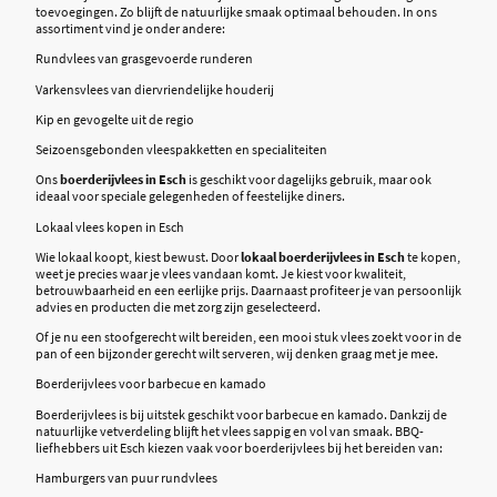
toevoegingen. Zo blijft de natuurlijke smaak optimaal behouden. In ons
assortiment vind je onder andere:
Rundvlees van grasgevoerde runderen
Varkensvlees van diervriendelijke houderij
Kip en gevogelte uit de regio
Seizoensgebonden vleespakketten en specialiteiten
Ons
boerderijvlees in Esch
is geschikt voor dagelijks gebruik, maar ook
ideaal voor speciale gelegenheden of feestelijke diners.
Lokaal vlees kopen in Esch
Wie lokaal koopt, kiest bewust. Door
lokaal boerderijvlees in Esch
te kopen,
weet je precies waar je vlees vandaan komt. Je kiest voor kwaliteit,
betrouwbaarheid en een eerlijke prijs. Daarnaast profiteer je van persoonlijk
advies en producten die met zorg zijn geselecteerd.
Of je nu een stoofgerecht wilt bereiden, een mooi stuk vlees zoekt voor in de
pan of een bijzonder gerecht wilt serveren, wij denken graag met je mee.
Boerderijvlees voor barbecue en kamado
Boerderijvlees is bij uitstek geschikt voor barbecue en kamado. Dankzij de
natuurlijke vetverdeling blijft het vlees sappig en vol van smaak. BBQ-
liefhebbers uit Esch kiezen vaak voor boerderijvlees bij het bereiden van:
Hamburgers van puur rundvlees